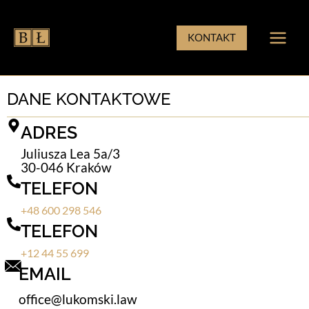
Przejdź
do
KONTAKT
treści
DANE KONTAKTOWE
ADRES
Juliusza Lea 5a/3
30-046 Kraków
TELEFON
+48 600 298 546
TELEFON
+12 44 55 699
EMAIL
office@lukomski.law