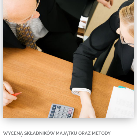
WYCENA SKŁADNIKÓW MAJĄTKU ORAZ METODY