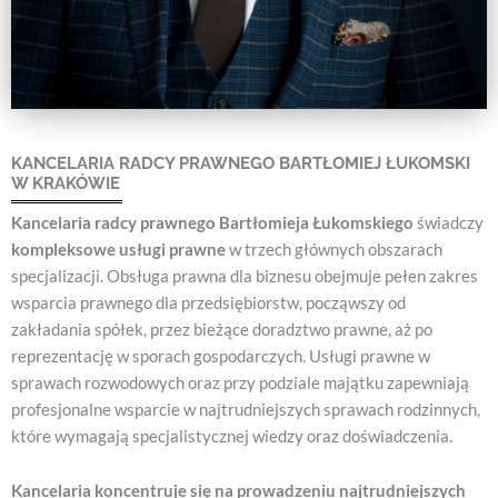
KANCELARIA RADCY PRAWNEGO BARTŁOMIEJ ŁUKOMSKI
W KRAKÓWIE
Kancelaria radcy prawnego Bartłomieja Łukomskiego
świadczy
kompleksowe usługi prawne
w trzech głównych obszarach
specjalizacji. Obsługa prawna dla biznesu obejmuje pełen zakres
wsparcia prawnego dla przedsiębiorstw, począwszy od
zakładania spółek, przez bieżące doradztwo prawne, aż po
reprezentację w sporach gospodarczych. Usługi prawne w
sprawach rozwodowych oraz przy podziale majątku zapewniają
profesjonalne wsparcie w najtrudniejszych sprawach rodzinnych,
które wymagają specjalistycznej wiedzy oraz doświadczenia.
Kancelaria koncentruje się na prowadzeniu najtrudniejszych