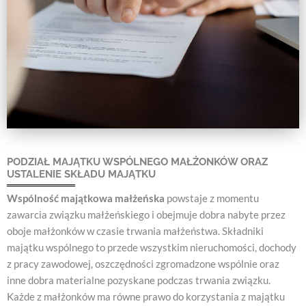
PODZIAŁ MAJĄTKU WSPÓLNEGO MAŁŻONKÓW ORAZ
USTALENIE SKŁADU MAJĄTKU
Wspólność majątkowa małżeńska
powstaje z momentu
zawarcia związku małżeńskiego i obejmuje dobra nabyte przez
oboje małżonków w czasie trwania małżeństwa. Składniki
majątku wspólnego to przede wszystkim nieruchomości, dochody
z pracy zawodowej, oszczędności zgromadzone wspólnie oraz
inne dobra materialne pozyskane podczas trwania związku.
Każde z małżonków ma równe prawo do korzystania z majątku