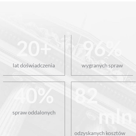
20
+
96
%
lat doświadczenia
wygranych spraw
40
%
82
mln
spraw oddalonych
odzyskanych kosztów