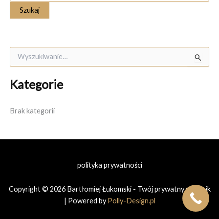
S
z
u
Kategorie
k
a
j
Brak kategorii
d
l
a
:
polityka prywatności
Copyright © 2026 Bartłomiej Łukomski - Twój prywatny prawnik
| Powered by
Polly-Design.pl