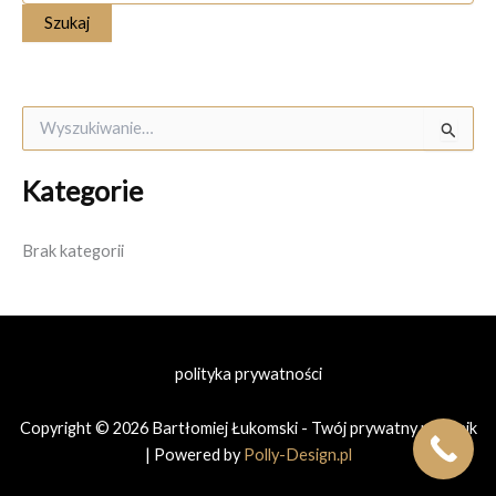
S
z
u
Kategorie
k
a
j
Brak kategorii
d
l
a
:
polityka prywatności
Copyright © 2026 Bartłomiej Łukomski - Twój prywatny prawnik
| Powered by
Polly-Design.pl