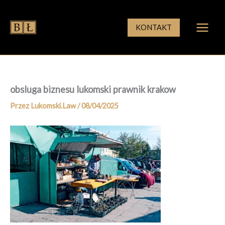
Przejdź
do
KONTAKT
treści
obsluga biznesu lukomski prawnik krakow
Przez
Lukomski.Law
/
08/04/2025