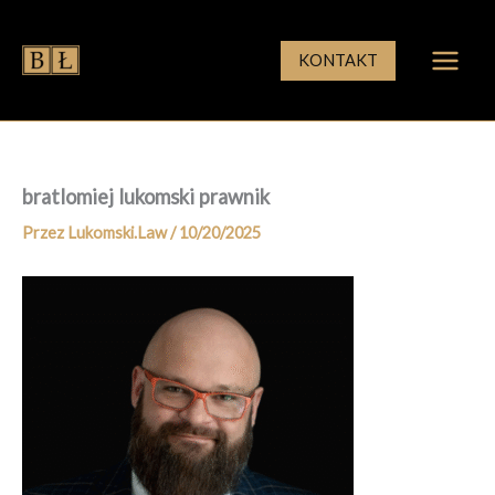
Przejdź
do
KONTAKT
treści
bratlomiej lukomski prawnik
Przez
Lukomski.Law
/
10/20/2025