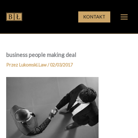
Przejdź
do
KONTAKT
treści
business people making deal
Przez
Lukomski.Law
/
02/03/2017