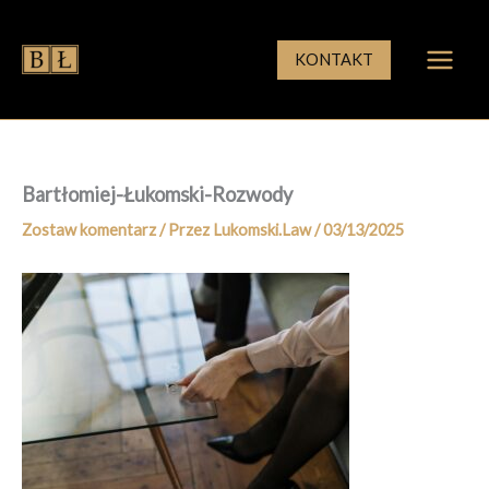
Przejdź
do
KONTAKT
treści
Bartłomiej-Łukomski-Rozwody
Zostaw komentarz
/ Przez
Lukomski.Law
/
03/13/2025