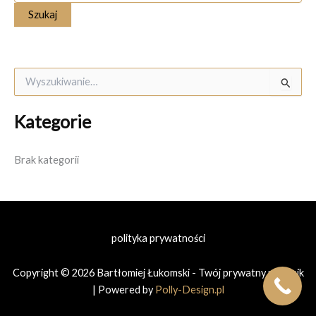
S
z
u
Kategorie
k
a
j
Brak kategorii
d
l
a
:
polityka prywatności
Copyright © 2026 Bartłomiej Łukomski - Twój prywatny prawnik
| Powered by
Polly-Design.pl