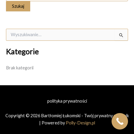
S
z
u
Kategorie
k
a
j
Brak kategorii
d
l
a
:
polityka prywatności
Copyright © 2026 Bartłomiej Łukomski - Twój prywatny prawnik
| Powered by
Polly-Design.pl