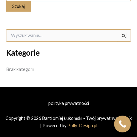
S
z
u
Kategorie
k
a
j
Brak kategorii
d
l
a
:
polityka prywatności
Copyright © 2026 Bartłomiej Łukomski - Twój prywatny prawnik
| Powered by
Polly-Design.pl